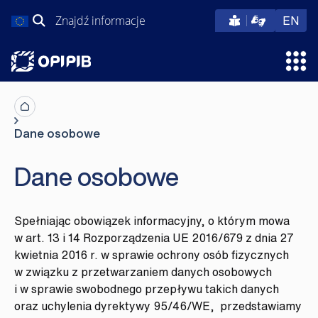
Przejdź
Szukaj:
eng
EN
do
treści
Otw
Dane osobowe
Dane osobowe
Spełniając obowiązek informacyjny, o którym mowa
w art. 13 i 14 Rozporządzenia UE 2016/679 z dnia 27
kwietnia 2016 r. w sprawie ochrony osób fizycznych
w związku z przetwarzaniem danych osobowych
i w sprawie swobodnego przepływu takich danych
oraz uchylenia dyrektywy 95/46/WE, przedstawiamy