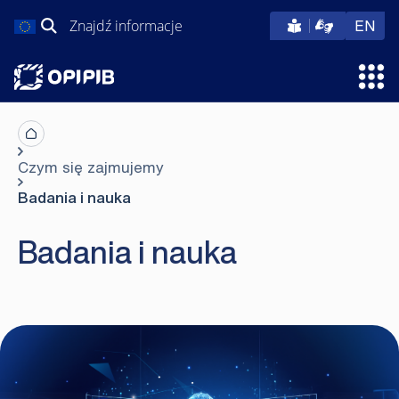
Przejdź
Szukaj:
eng
EN
do
treści
Otw
Czym się zajmujemy
Badania i nauka
Badania i nauka