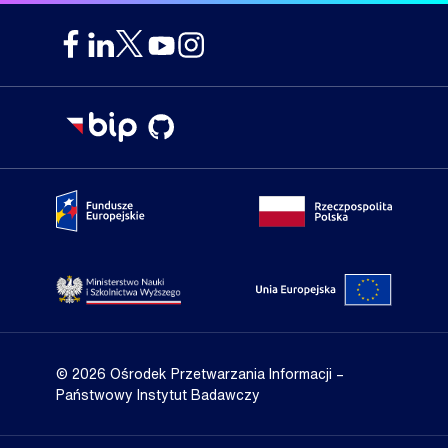
Portal Fundusze Europejskie
Portal go
Strona Ministerstwa Nauki i Szkolnictwa Wyższego
Portal Un
© 2026 Ośrodek Przetwarzania Informacji
–
Państwowy Instytut Badawczy