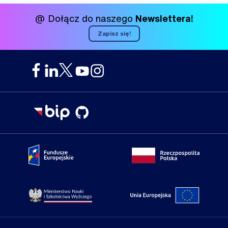
@ Dołącz do naszego
Newslettera!
Zapisz się!
Portal Fundusze Europejskie
Portal go
Strona Ministerstwa Nauki i Szkolnictwa Wyższego
Portal Un