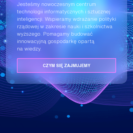
Jesteśmy nowoczesnym centrum
technologii informatycznych i sztucznej
inteligencji. Wspieramy wdrażanie polityki
rządowej w zakresie nauki i szkolnictwa
wyższego. Pomagamy budować
innowacyjną gospodarkę opartą
na wiedzy.
CZYM SIĘ ZAJMUJEMY