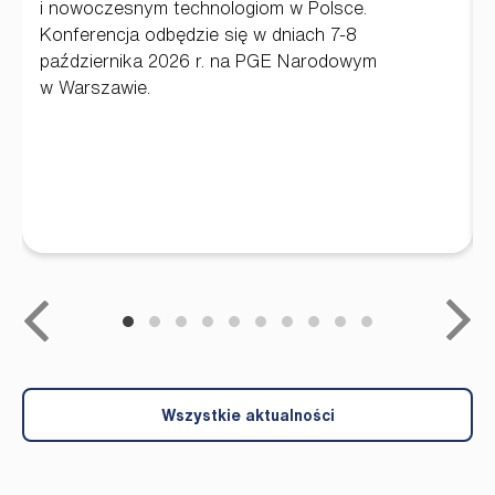
i nowoczesnym technologiom w Polsce.
Konferencja odbędzie się w dniach 7-8
października 2026 r. na PGE Narodowym
w Warszawie.
OPI patronem merytorycznym Cyber24 DA
OPI objął patronatem AI Health Horizon
MIDI 2026 – zgłoś artykuł już dzisiaj!
EZDAY 2026 z patronatem OPI
Politechnika Łódzka dołącza 
PolDense – sukces nowej ge
Dyplomy elektroniczne –
Cyfrowa rewolucja ni
OPI ponownie par
Cyfrowe dyplo
Wszystkie aktualności