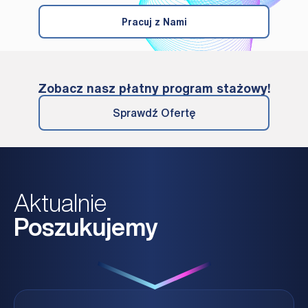
Pracuj z Nami
Zobacz nasz płatny program stażowy!
Sprawdź Ofertę
Aktualnie
Poszukujemy