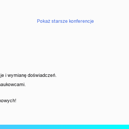
twie wyższym – przygotowanie instytucji do wydawania dypl
lnictwie wyższym – przygotowanie instytucji do wydawania 
uczelni do e‑Dyplomów: dokumentacja, środowiska, integra
e w szkolnictwie wyższym: jak przygotować instytucję na 
Pokaż starsze konferencje
je i wymianę doświadczeń.
 naukowcami.
ukowych!