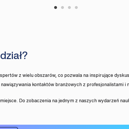
Dyplomy elektroniczne w szkolnic
Dyplomy elektroniczne w szko
Techniczne przygotowanie 
e-Dyplomy elektroniczn
dział?
pertów z wielu obszarów, co pozwala na inspirujące dyskus
o nawiązywania kontaktów branżowych z profesjonalistami i
j miejsce. Do zobaczenia na jednym z naszych wydarzeń na