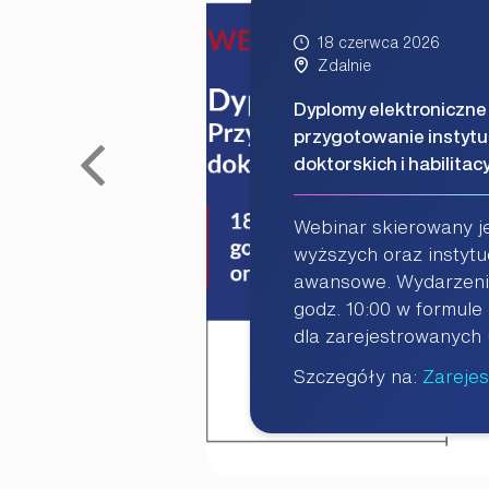
Data:
18 czerwca 2026
Miejsce:
Zdalnie
Dyplomy elektroniczne
przygotowanie instyt
doktorskich i habilitac
Webinar skierowany je
wyższych oraz instyt
awansowe. Wydarzenie
godz. 10:00 w formule
dla zarejestrowanych
Szczegóły na:
Zarejest