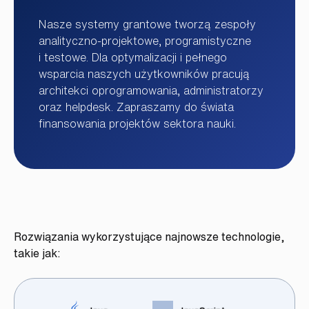
Nasze systemy grantowe tworzą zespoły
analityczno-projektowe, programistyczne
i testowe. Dla optymalizacji i pełnego
wsparcia naszych użytkowników pracują
architekci oprogramowania, administratorzy
oraz helpdesk. Zapraszamy do świata
finansowania projektów sektora nauki.
Rozwiązania wykorzystujące najnowsze technologie,
takie jak: