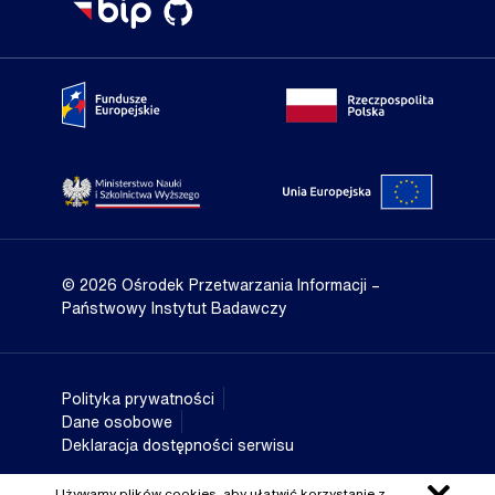
Portal Fundusze Europejskie
Portal go
Strona Ministerstwa Nauki i Szkolnictwa Wyższego
Portal Un
© 2026 Ośrodek Przetwarzania Informacji
–
Państwowy Instytut Badawczy
Polityka prywatności
Dane osobowe
Deklaracja dostępności serwisu
Używamy plików cookies, aby ułatwić korzystanie z