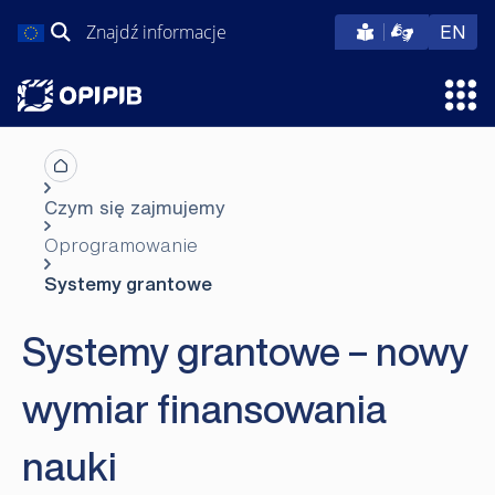
Przejdź
Szukaj:
eng
EN
do
treści
Otw
Czym się zajmujemy
Oprogramowanie
Systemy grantowe
Systemy grantowe – nowy
wymiar finansowania
nauki