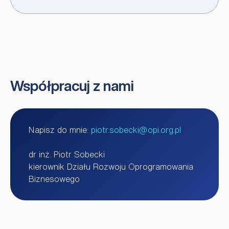
Współpracuj z nami
Napisz do mnie:
piotr.sobecki@opi.org.pl
dr inż. Piotr Sobecki
kierownik Działu Rozwoju Oprogramowania
Biznesowego