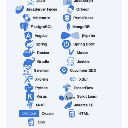
Java
JavaScript
JavaServer Faces
Orbeon
Hibernate
PrimeFaces
PostgreSQL
MongoDB
Angular
jHipster
Spring
Spring Boot
Docker
Maven
Gradle
Jenkins
Selenium
Cucumber BDD
XForms
XSLT
Python
TensorFlow
Keras
Scikit Learn
XNAT
Jakarta EE
Oracle
HTML
CSS