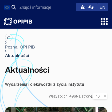
Przejdź
Szukaj:
eng
EN
do
treści
Otw
Poznaj OPI PIB
Aktualności
Aktualności
Wydarzenia i ciekawostki z życia instytutu
Wszystkich: 496
Na stronę: