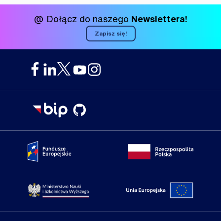
@ Dołącz do naszego
Newslettera!
Zapisz się!
Portal Fundusze Europejskie
Portal go
Strona Ministerstwa Nauki i Szkolnictwa Wyższego
Portal Un