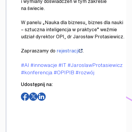
i wymiany doświadczeń w tym zakresie
na świecie.
W panelu „Nauka dla biznesu, biznes dla nauki
– sztuczna inteligencja w praktyce” weźmie
udział dyrektor OPI, dr Jarosław Protasiewicz.
Zapraszamy do
rejestracji
.
Tagi
#AI
#innowacje
#IT
#JaroslawProtasiewicz
#konferencja
#OPIPIB
#rozwój
Udostępnij na:
(otwiera
(otwiera
(otwiera
w
w
w
nowym
nowym
nowym
oknie)
oknie)
oknie)