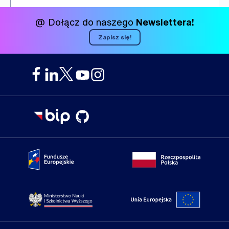
@ Dołącz do naszego
Newslettera!
Zapisz się!
Portal Fundusze Europejskie
Portal go
Strona Ministerstwa Nauki i Szkolnictwa Wyższego
Portal Un