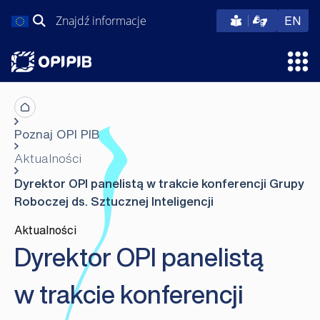
Przejdź
Szukaj:
eng
EN
do
treści
Otw
Poznaj OPI PIB
Aktualności
Dyrektor OPI panelistą w trakcie konferencji Grupy
Roboczej ds. Sztucznej Inteligencji
Aktualności
Dyrektor OPI panelistą
w trakcie konferencji