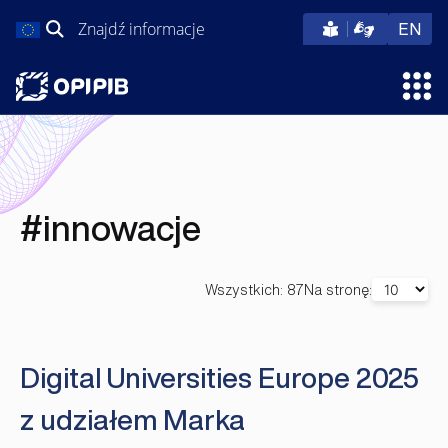
Przejdź
Szukaj:
eng
EN
do
treści
Otw
#innowacje
Wszystkich: 87
Na stronę:
Digital Universities Europe 2025
z udziałem Marka