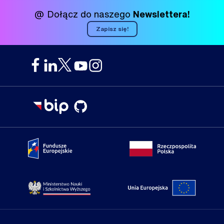
@ Dołącz do naszego
Newslettera!
Zapisz się!
Portal Fundusze Europejskie
Portal go
Strona Ministerstwa Nauki i Szkolnictwa Wyższego
Portal Un