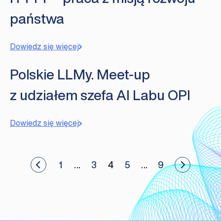
państwa
Dowiedz się więcej
Polskie LLMy. Meet-up
z udziałem szefa AI Labu OPI
Dowiedz się więcej
Stronicowanie
ze artykuły
1
…
3
4
5
…
9
Zobacz sta
wpisów