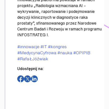
projektu „Radiologia wzmacniana AI –
wykrywanie, raportowanie i podejmowanie
decyzji klinicznych w diagnostyce raka
prostaty”, sfinansowanego przez Narodowe
Centrum Badań i Rozwoju w ramach programu
INFOSTRATEG I.
Tagi
#innowacje
#IT
#kongres
#MedycynaCyfrowa
#nauka
#OPIPIB
#RafaŁJóźwiak
Udostępnij na:
(otwiera
(otwiera
(otwiera
w
w
w
nowym
nowym
nowym
oknie)
oknie)
oknie)