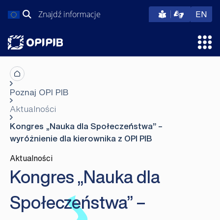
Przejdź
Szukaj:
eng
EN
do
treści
Otw
Poznaj OPI PIB
Aktualności
Kongres „Nauka dla Społeczeństwa” –
wyróżnienie dla kierownika z OPI PIB
Aktualności
Kongres „Nauka dla
Społeczeństwa” –