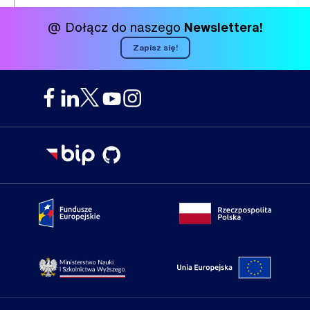
@ Dołącz do naszego
Newslettera!
Zapisz się!
Portal Fundusze Europejskie
Portal go
Strona Ministerstwa Nauki i Szkolnictwa Wyższego
Portal Un