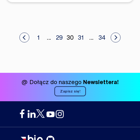
Stronicowanie
ze artykuły
1
…
29
30
31
…
34
Zobacz sta
wpisów
@ Dołącz do naszego
Newslettera!
Zapisz się!