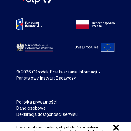
Portal Fundusze Europejskie
Portal go
Strona Ministerstwa Nauki i Szkolnictwa Wyższego
Portal Un
© 2026 Ośrodek Przetwarzania Informacji
–
Państwowy Instytut Badawczy
Polityka prywatności
Dane osobowe
Deklaracja dostępności serwisu
Używamy plików cookies, aby ułatwić korzystanie z