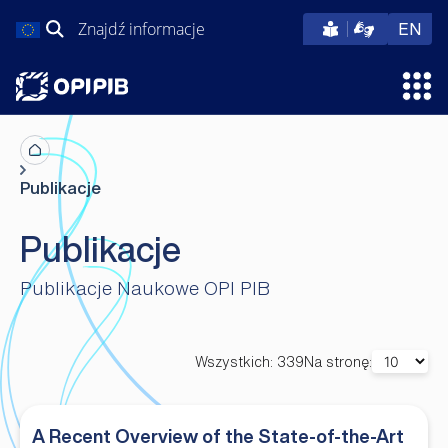
Przejdź
Szukaj:
eng
EN
do
treści
Otw
Publikacje
Publikacje
Publikacje Naukowe OPI PIB
Wszystkich: 339
Na stronę:
A Recent Overview of the State-of-the-Art