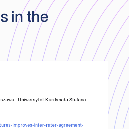
 in the
 Warszawa : Uniwersytet Kardynała Stefana
atures-improves-inter-rater-agreement-