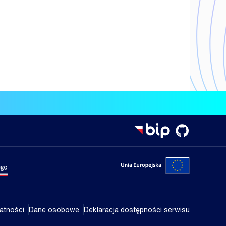
isterstwa Nauki i Szkolnictwa Wyższego
Portal Unii
atności
Dane osobowe
Deklaracja dostępności serwisu