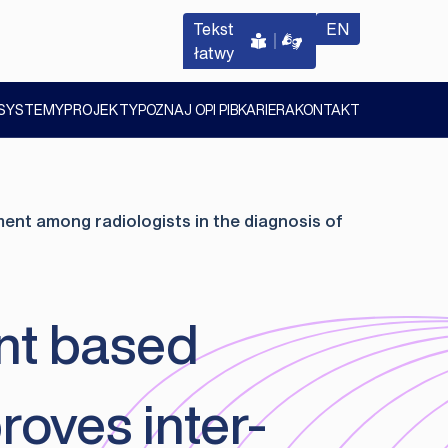
english versi
Tekst
EN
łatwy
SYSTEMY
PROJEKTY
POZNAJ OPI PIB
KARIERA
KONTAKT
POKAŻ
POKAŻ
POKAŻ
PODMENU
PODMENU
PODMENU
nt among radiologists in the diagnosis of
nt based
roves inter-