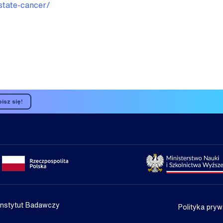
ostate-cancer/
isz się!
Portal gov.pl
Strona Min
Instytut Badawczy
Polityka pryw