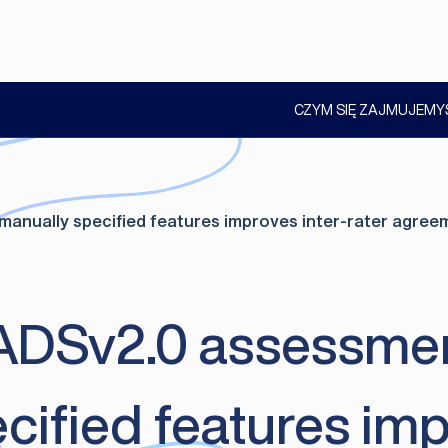
CZYM SIĘ ZAJMUJEMY
POKAŻ
PODMENU
nually specified features improves inter-rater agreeme
RADSv2.0 assessme
cified features imp