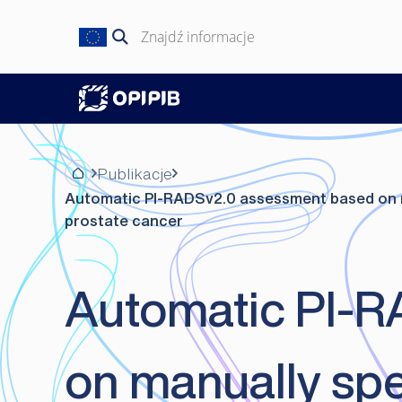
Przejdź
do
Szukaj:
treści
Publikacje
Automatic PI-RADSv2.0 assessment based on ma
prostate cancer
Automatic PI-
on manually spe