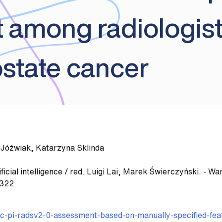
 among radiologists
ostate cancer
 Jóźwiak, Katarzyna Sklinda
ificial intelligence / red. Luigi Lai, Marek Świerczyński. -
-322
tic-pi-radsv2-0-assessment-based-on-manually-specified-fe