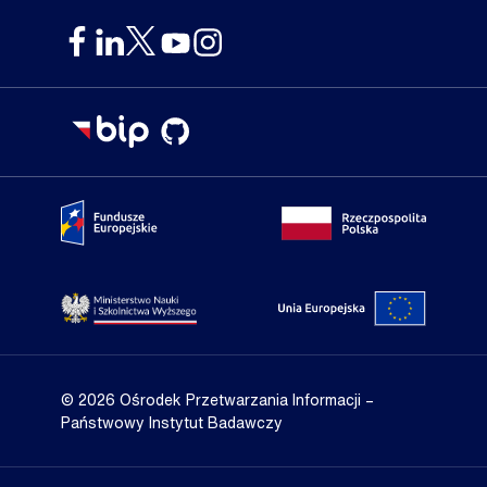
Portal Fundusze Europejskie
Portal go
Strona Ministerstwa Nauki i Szkolnictwa Wyższego
Portal Un
© 2026 Ośrodek Przetwarzania Informacji
–
Państwowy Instytut Badawczy