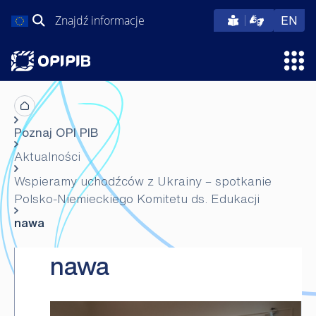
Przejdź
Szukaj:
eng
EN
do
treści
Otw
Poznaj OPI PIB
Aktualności
Wspieramy uchodźców z Ukrainy – spotkanie
Polsko-Niemieckiego Komitetu ds. Edukacji
nawa
nawa