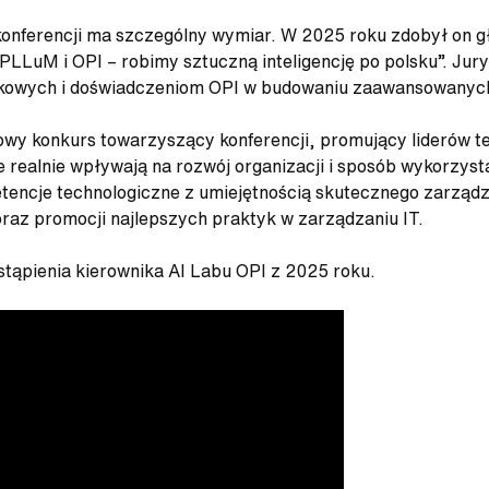
konferencji ma szczególny wymiar. W 2025 roku zdobył on
PLLuM i OPI – robimy sztuczną inteligencję po polsku”. Jury
ykowych i doświadczeniom OPI w budowaniu zaawansowanych
y konkurs towarzyszący konferencji, promujący liderów techn
e realnie wpływają na rozwój organizacji i sposób wykorzyst
ncje technologiczne z umiejętnością skutecznego zarządzan
az promocji najlepszych praktyk w zarządzaniu IT.
tąpienia kierownika AI Labu OPI z 2025 roku.