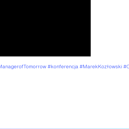
ManagerofTomorrow
#konferencja
#MarekKozłowski
#O