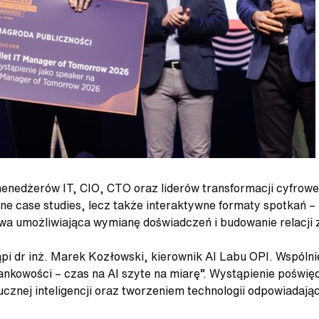
enedżerów IT, CIO, CTO oraz liderów transformacji cyfrowej
czne case studies, lecz także interaktywne formaty spotkań – 
a umożliwiająca wymianę doświadczeń i budowanie relacji
ąpi dr inż. Marek Kozłowski, kierownik AI Labu OPI. Wspól
ankowości – czas na AI szyte na miarę”. Wystąpienie pośw
cznej inteligencji oraz tworzeniem technologii odpowiadają