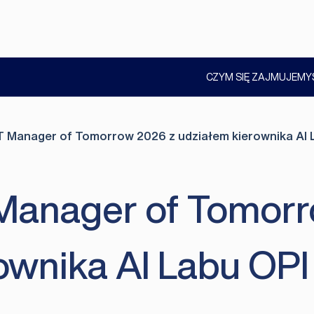
CZYM SIĘ ZAJMUJEMY
POKAŻ
PODMENU
T Manager of Tomorrow 2026 z udziałem kierownika AI 
 Manager of Tomor
ownika AI Labu OPI