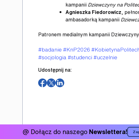
kampanii
Dziewczyny na Politec
Agnieszka Fiedorowicz
, pełn
ambasadorką kampanii
Dziewcz
Patronem medialnym kampanii Dziewczyny na
Tagi
#badanie
#KnP2026
#KobietynaPolitech
#socjologia
#studenci
#uczelnie
Udostępnij na:
(otwiera
(otwiera
(otwiera
w
w
w
nowym
nowym
nowym
oknie)
oknie)
oknie)
@ Dołącz do naszego
Newslettera!
Zap