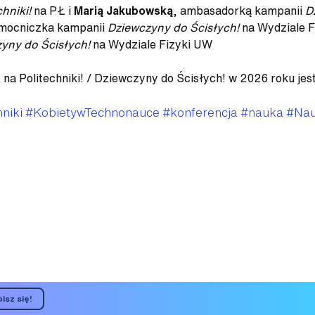
hniki!
na PŁ i
Marią Jakubowską
, ambasadorką kampanii
D
omocniczka kampanii
Dziewczyny do Ścisłych!
na Wydziale F
yny do Ścisłych!
na Wydziale Fizyki UW
 Politechniki! / Dziewczyny do Ścisłych! w 2026 roku jest
niki
#KobietywTechnonauce
#konferencja
#nauka
#Nau
isz się!