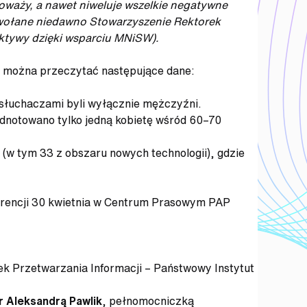
noważy, a nawet niweluje wszelkie negatywne
 powołane niedawno Stowarzyszenie Rektorek
ektywy dzięki wsparciu MNiSW).
n, można przeczytać następujące dane:
 słuchaczami byli wyłącznie mężczyźni.
dnotowano tylko jedną kobietę wśród 60–70
(w tym 33 z obszaru nowych technologii), gdzie
ferencji 30 kwietnia w Centrum Prasowym PAP
ek Przetwarzania Informacji – Państwowy Instytut
r Aleksandrą Pawlik
, pełnomocniczką