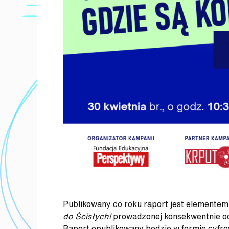
Publikowany co roku raport jest elementem 
do Ścisłych!
prowadzonej konsekwentnie od
Raport opublikowany będzie w formie cyfrow