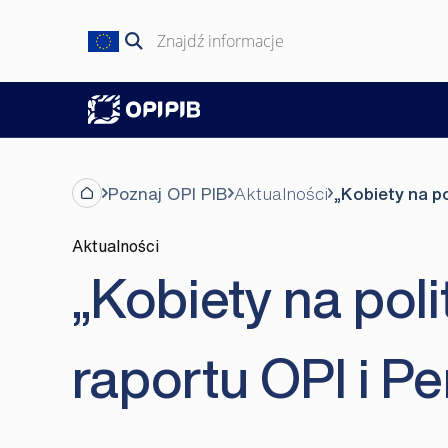
Przejdź
do
Szukaj:
treści
Poznaj OPI PIB
Aktualności
„Kobiety na po
Aktualności
„Kobiety na pol
raportu OPI i P