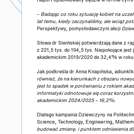
–
Badając co roku sytuację kobiet na uczel
lat temu, kiedy zaczynaliśmy, ale wciąż 
Perspektywy, pomysłodawczyni akcji
Dziew
Słowa dr Siwińskiej potwierdzają dane z ra
z 221,5 tys. do 194,5 tys. Niepokojące jes
akademickim 2019/2020 do 32,4% w roku
Jak podkreśla dr Anna Knapińska, adiunktk
również, że na kierunkach z obszaru nowy
jest to spadek w porównaniu z rokiem aka
informatyki odnotowuje się coraz korzystni
akademickim 2024/2025 – 16,2%.
Dlatego kampania Dziewczyny na Politechnik
Science, Technology, Engineering, Mathema
budować zmianę, i punktem odniesienia dl