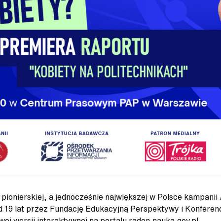
pionierskiej, a jednocześnie największej w Polsce kampanii
 19 lat przez Fundację Edukacyjną Perspektywy i Konferenc
ej wersji interaktywnej na portalu radon.nauka.gov.pl.