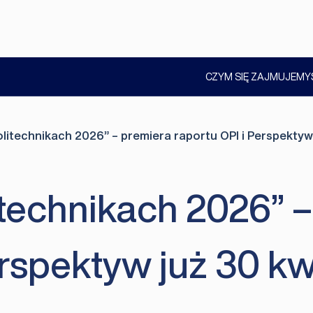
CZYM SIĘ ZAJMUJEMY
POKAŻ
PODMENU
litechnikach 2026” – premiera raportu OPI i Perspektyw
itechnikach 2026” 
erspektyw już 30 kw