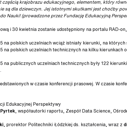
już częścią krajobrazu edukacyjnego, elementem, który rów
e nie są dla dziewczyn. Jej istotnymi skutkami jest choćby
ny do Nauki! (prowadzone przez Fundację Edukacyjną Persp
frową i 30 kwietnia zostanie udostępniony na portalu RAD-o
a polskich uczelniach wciąż istniały kierunki, na których
na polskich uczelniach technicznych na kilku kierunkach o
a publicznych uczelniach technicznych były 122 kierunki 
.
edstawionych w czasie konferencji prasowej. W czasie kon
cji Edukacyjnej Perspektywy
 Pyrtek
, współautorki raportu, Zespół Data Science, Ośrod
ki
, prorektor Politechniki Łódzkiej ds. kształcenia, wraz z
d