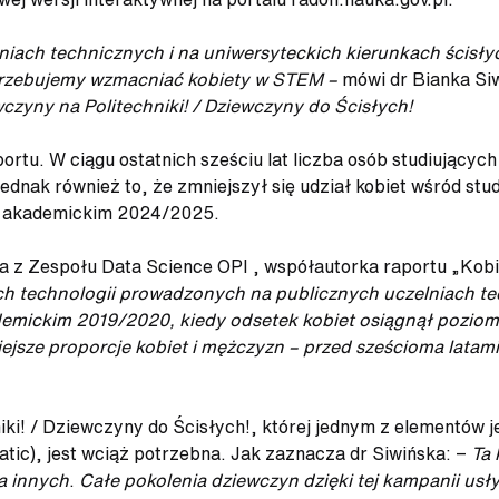
niach technicznych i na uniwersyteckich kierunkach ścisłyc
potrzebujemy wzmacniać kobiety w STEM –
mówi dr Bianka Si
czyny na Politechniki! / Dziewczyny do Ścisłych!
portu. W ciągu ostatnich sześciu lat liczba osób studiujący
t jednak również to, że zmniejszył się udział kobiet wśród 
 akademickim 2024/2025.
a z Zespołu Data Science OPI , współautorka raportu „Kobi
ch technologii prowadzonych na publicznych uczelniach te
demickim 2019/2020, kiedy odsetek kobiet osiągnął poziom 
ejsze proporcje kobiet i mężczyzn – przed sześcioma latami
i! / Dziewczyny do Ścisłych!, której jednym z elementów je
tic), jest wciąż potrzebna. Jak zaznacza dr Siwińska: −
Ta 
a innych
.
Całe pokolenia dziewczyn dzięki tej kampanii usł