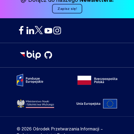
Zapisz się!
Portal Fundusze Europejskie
Portal go
Strona Ministerstwa Nauki i Szkolnictwa Wyższego
Portal Un
© 2026 Ośrodek Przetwarzania Informacji
–