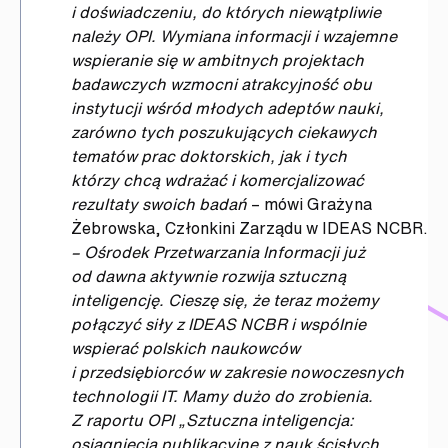
i doświadczeniu, do których niewątpliwie
należy OPI. Wymiana informacji i wzajemne
wspieranie się w ambitnych projektach
badawczych wzmocni atrakcyjność obu
instytucji wśród młodych adeptów nauki,
zarówno tych poszukujących ciekawych
tematów prac doktorskich, jak i tych
którzy chcą wdrażać i komercjalizować
rezultaty swoich badań
– mówi Grażyna
Żebrowska, Członkini Zarządu w IDEAS NCBR.
– Ośrodek Przetwarzania Informacji już
od dawna aktywnie rozwija sztuczną
inteligencję. Cieszę się, że teraz możemy
połączyć siły z IDEAS NCBR i wspólnie
wspierać polskich naukowców
i przedsiębiorców w zakresie nowoczesnych
technologii IT. Mamy dużo do zrobienia.
Z raportu OPI „Sztuczna inteligencja:
osiągnięcia publikacyjne z nauk ścisłych