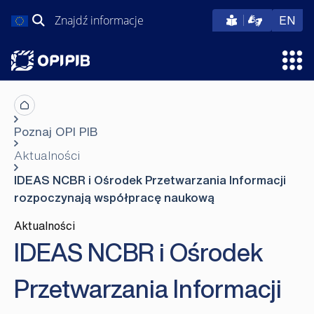
Przejdź
Szukaj:
eng
EN
do
treści
Otw
Poznaj OPI PIB
Aktualności
IDEAS NCBR i Ośrodek Przetwarzania Informacji
rozpoczynają współpracę naukową
Aktualności
IDEAS NCBR i Ośrodek
Przetwarzania Informacji