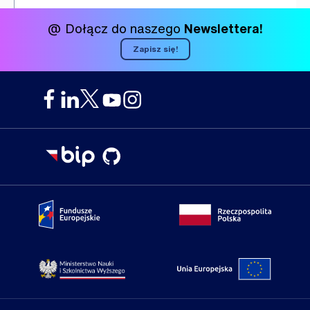
@ Dołącz do naszego
Newslettera!
Zapisz się!
Portal Fundusze Europejskie
Portal go
Strona Ministerstwa Nauki i Szkolnictwa Wyższego
Portal Un