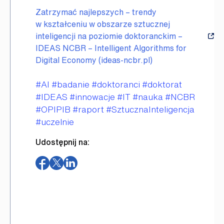
Zatrzymać najlepszych – trendy
w kształceniu w obszarze sztucznej
inteligencji na poziomie doktoranckim –
IDEAS NCBR – Intelligent Algorithms for
Digital Economy (ideas-ncbr.pl)
Tagi
#AI
#badanie
#doktoranci
#doktorat
#IDEAS
#innowacje
#IT
#nauka
#NCBR
#OPIPIB
#raport
#SztucznaInteligencja
#uczelnie
Udostępnij na:
(otwiera
(otwiera
(otwiera
w
w
w
nowym
nowym
nowym
oknie)
oknie)
oknie)