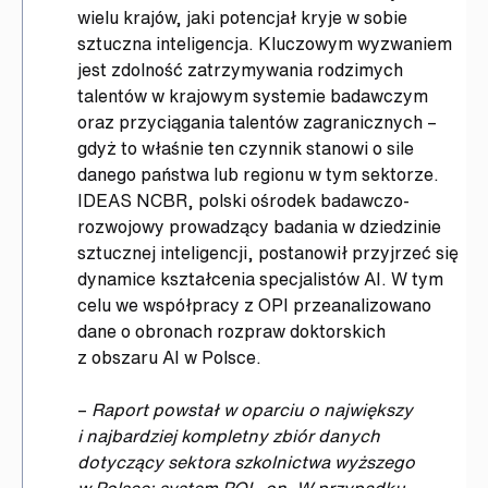
wielu krajów, jaki potencjał kryje w sobie
sztuczna inteligencja. Kluczowym wyzwaniem
jest zdolność zatrzymywania rodzimych
talentów w krajowym systemie badawczym
oraz przyciągania talentów zagranicznych –
gdyż to właśnie ten czynnik stanowi o sile
danego państwa lub regionu w tym sektorze.
IDEAS NCBR, polski ośrodek badawczo-
rozwojowy prowadzący badania w dziedzinie
sztucznej inteligencji, postanowił przyjrzeć się
dynamice kształcenia specjalistów AI. W tym
celu we współpracy z OPI przeanalizowano
dane o obronach rozpraw doktorskich
z obszaru AI w Polsce.
–
Raport powstał w oparciu o największy
i najbardziej kompletny zbiór danych
dotyczący sektora szkolnictwa wyższego
w Polsce: system POL-on. W przypadku