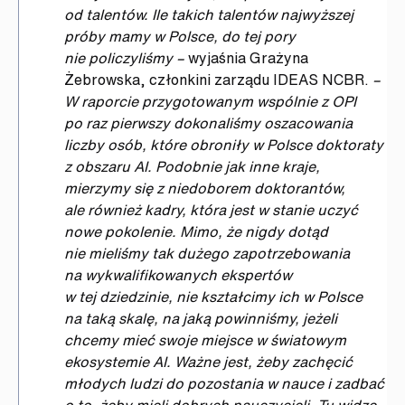
od talentów. Ile takich talentów najwyższej
próby mamy w Polsce, do tej pory
nie policzyliśmy –
wyjaśnia Grażyna
Żebrowska, członkini zarządu IDEAS NCBR.
–
W raporcie przygotowanym wspólnie z OPI
po raz pierwszy dokonaliśmy oszacowania
liczby osób, które obroniły w Polsce doktoraty
z obszaru AI. Podobnie jak inne kraje,
mierzymy się z niedoborem doktorantów,
ale również kadry, która jest w stanie uczyć
nowe pokolenie. Mimo, że nigdy dotąd
nie mieliśmy tak dużego zapotrzebowania
na wykwalifikowanych ekspertów
w tej dziedzinie, nie kształcimy ich w Polsce
na taką skalę, na jaką powinniśmy, jeżeli
chcemy mieć swoje miejsce w światowym
ekosystemie AI. Ważne jest, żeby zachęcić
młodych ludzi do pozostania w nauce i zadbać
o to, żeby mieli dobrych nauczycieli. Tu widzę