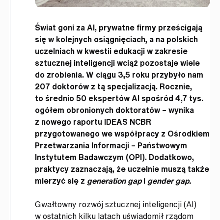
Świat goni za AI, prywatne firmy prześcigają
się w kolejnych osiągnięciach, a na polskich
uczelniach w kwestii edukacji w zakresie
sztucznej inteligencji wciąż pozostaje wiele
do zrobienia. W ciągu 3,5 roku przybyło nam
207 doktorów z tą specjalizacją. Rocznie,
to średnio 50 ekspertów AI spośród 4,7 tys.
ogółem obronionych doktoratów – wynika
z nowego raportu IDEAS NCBR
przygotowanego we współpracy z Ośrodkiem
Przetwarzania Informacji – Państwowym
Instytutem Badawczym (OPI).
Dodatkowo,
praktycy zaznaczają, że uczelnie muszą także
mierzyć się z
generation gap
i
gender gap.
Gwałtowny rozwój sztucznej inteligencji (AI)
w ostatnich kilku latach uświadomił rządom