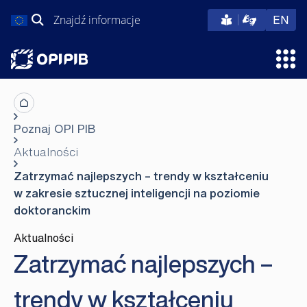
Przejdź
Szukaj:
eng
EN
do
treści
Otw
Poznaj OPI PIB
Aktualności
Zatrzymać najlepszych – trendy w kształceniu
w zakresie sztucznej inteligencji na poziomie
doktoranckim
Aktualności
Zatrzymać najlepszych –
trendy w kształceniu