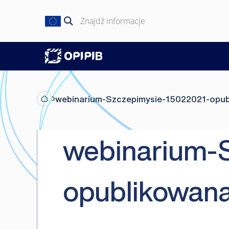
Przejdź
do
Szukaj:
treści
webinarium-Szczepimysie-15022021-opub
webinarium-S
opublikowan