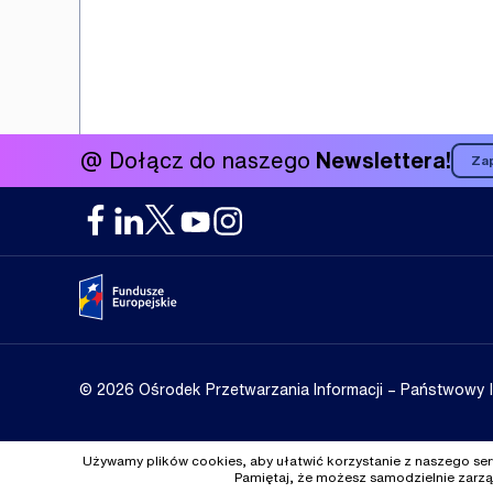
@ Dołącz do naszego
Newslettera!
Zap
Portal Fundusze Europejskie
© 2026 Ośrodek Przetwarzania Informacji
– Państwowy 
Używamy plików cookies, aby ułatwić korzystanie z naszego serwi
Pamiętaj, że możesz samodzielnie zarząd