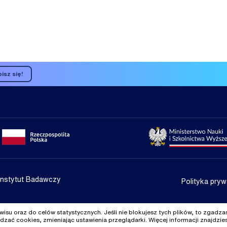
isz się!
Portal gov.pl
Strona Min
Instytut Badawczy
Polityka pryw
su oraz do celów statystycznych. Jeśli nie blokujesz tych plików, to zgadzas
zać cookies, zmieniając ustawienia przeglądarki. Więcej informacji znajdzie