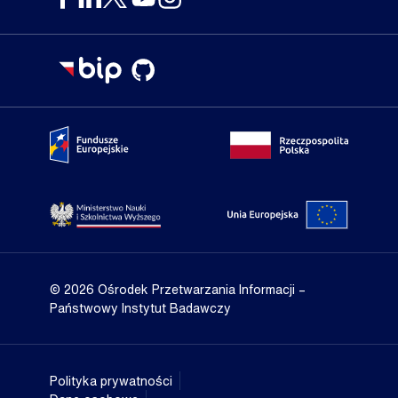
Portal Fundusze Europejskie
Portal go
Strona Ministerstwa Nauki i Szkolnictwa Wyższego
Portal Un
© 2026 Ośrodek Przetwarzania Informacji
–
Państwowy Instytut Badawczy
Polityka prywatności