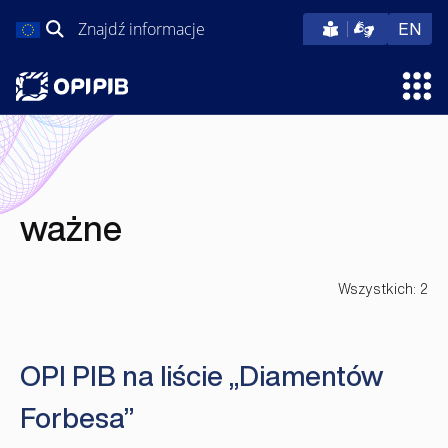
Przejdź
Szukaj:
eng
EN
do
treści
Otw
ważne
Wszystkich: 2
OPI PIB na liście „Diamentów
Forbesa”