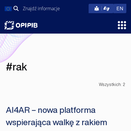
Przejdź
Szukaj:
eng
EN
do
treści
Otw
#rak
Wszystkich: 2
AI4AR – nowa platforma
wspierająca walkę z rakiem