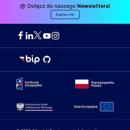
@ Dołącz do naszego
Newslettera!
Zapisz się!
Portal Fundusze Europejskie
Portal go
Strona Ministerstwa Nauki i Szkolnictwa Wyższego
Portal Un