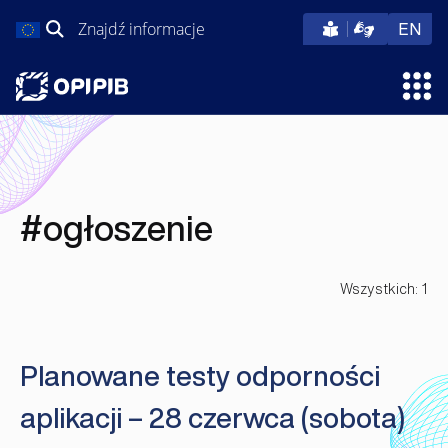
Przejdź
Szukaj:
eng
EN
do
treści
Otw
#ogłoszenie
Wszystkich: 1
Planowane testy odporności
aplikacji – 28 czerwca (sobota)