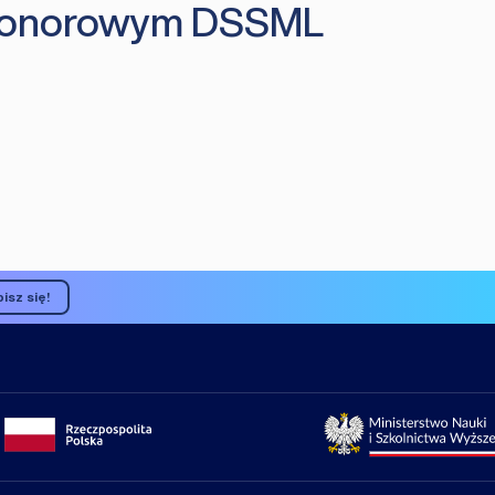
 honorowym DSSML
isz się!
Portal gov.pl
Strona Min