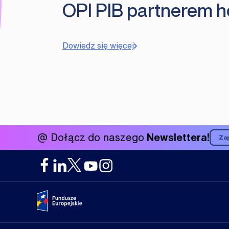
OPI PIB partnerem
Dowiedz się więcej
@ Dołącz do naszego
Newslettera!
Zap
Portal Fundusze Europejskie