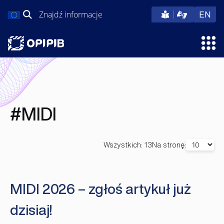
Przejdź
Szukaj:
eng
EN
do
treści
Otw
#MIDI
Wszystkich: 13
Na stronę:
MIDI 2026 – zgłoś artykuł już
dzisiaj!