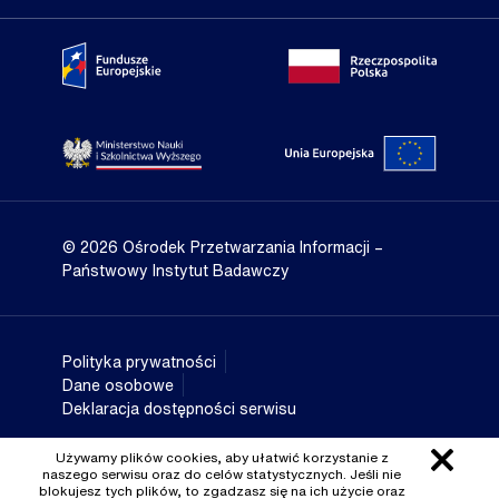
Portal Fundusze Europejskie
Portal go
Strona Ministerstwa Nauki i Szkolnictwa Wyższego
Portal Un
© 2026 Ośrodek Przetwarzania Informacji
–
Państwowy Instytut Badawczy
Polityka prywatności
Dane osobowe
Deklaracja dostępności serwisu
Używamy plików cookies, aby ułatwić korzystanie z
naszego serwisu oraz do celów statystycznych. Jeśli nie
blokujesz tych plików, to zgadzasz się na ich użycie oraz