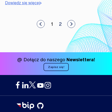
Dowiedz się więcej
Stronicowanie
bacz nowsze artykuły
1
2
Zobacz starsze artyk
wpisów
@ Dołącz do naszego
Newslettera!
Zapisz się!