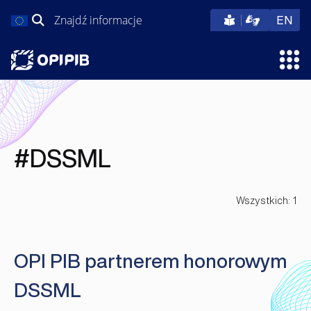
Przejdź
Szukaj:
eng
EN
do
treści
Otw
#DSSML
Wszystkich: 1
OPI PIB partnerem honorowym
DSSML