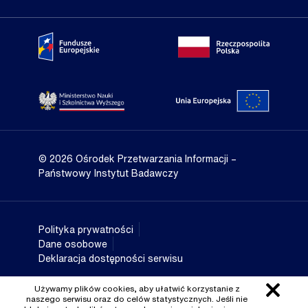
Portal Fundusze Europejskie
Portal go
Strona Ministerstwa Nauki i Szkolnictwa Wyższego
Portal Un
© 2026 Ośrodek Przetwarzania Informacji
–
Państwowy Instytut Badawczy
Polityka prywatności
Dane osobowe
Deklaracja dostępności serwisu
Używamy plików cookies, aby ułatwić korzystanie z
naszego serwisu oraz do celów statystycznych. Jeśli nie