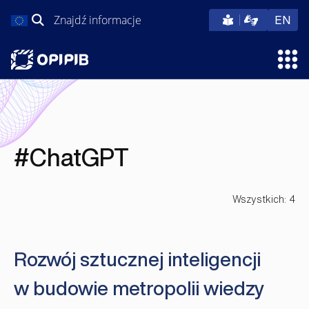
Przejdź
Szukaj:
eng
EN
do
treści
Otw
#ChatGPT
Wszystkich: 4
Rozwój sztucznej inteligencji
w budowie metropolii wiedzy