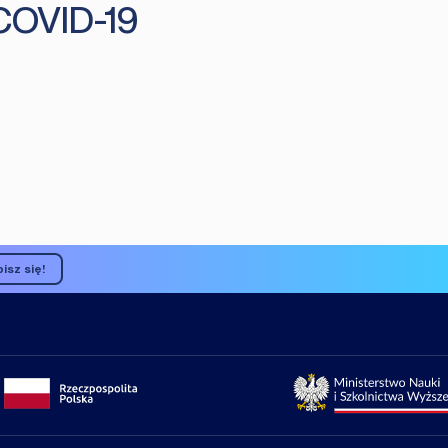
 COVID-19
isz się!
Portal gov.pl
Strona Min