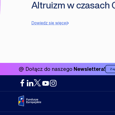
Altruizm w czasach
Dowiedz się więcej
@ Dołącz do naszego
Newslettera!
Zap
Portal Fundusze Europejskie