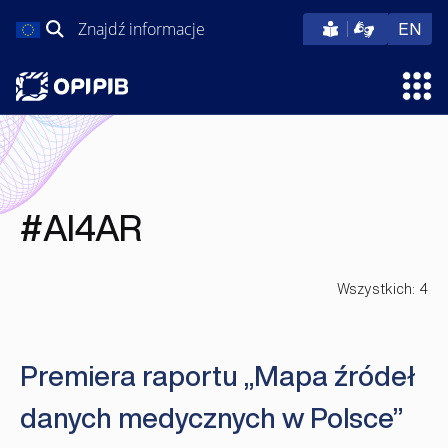
Przejdź
Szukaj:
eng
EN
do
treści
Otw
#AI4AR
Wszystkich: 4
Premiera raportu „Mapa źródeł
danych medycznych w Polsce”