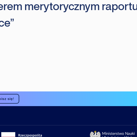
erem merytorycznym raportu
ce”
isz się!
Portal gov.pl
Strona Min