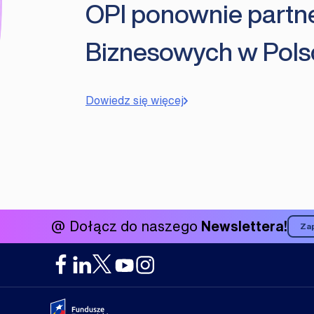
OPI ponownie partn
Biznesowych w Pols
Dowiedz się więcej
@ Dołącz do naszego
Newslettera!
Zap
Portal Fundusze Europejskie