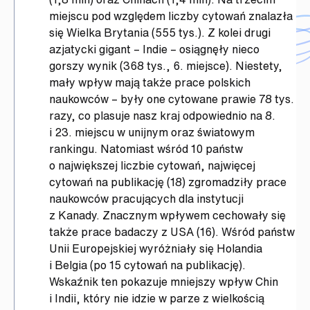
miejscu pod względem liczby cytowań znalazła
się Wielka Brytania (555 tys.). Z kolei drugi
azjatycki gigant – Indie – osiągnęły nieco
gorszy wynik (368 tys., 6. miejsce). Niestety,
mały wpływ mają także prace polskich
naukowców – były one cytowane prawie 78 tys.
razy, co plasuje nasz kraj odpowiednio na 8.
i 23. miejscu w unijnym oraz światowym
rankingu. Natomiast wśród 10 państw
o największej liczbie cytowań, najwięcej
cytowań na publikację (18) zgromadziły prace
naukowców pracujących dla instytucji
z Kanady. Znacznym wpływem cechowały się
także prace badaczy z USA (16). Wśród państw
Unii Europejskiej wyróżniały się Holandia
i Belgia (po 15 cytowań na publikację).
Wskaźnik ten pokazuje mniejszy wpływ Chin
i Indii, który nie idzie w parze z wielkością