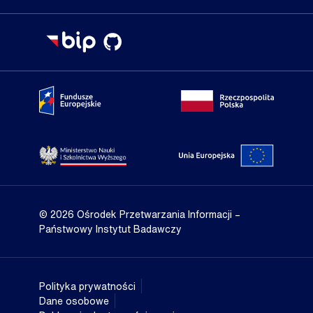
Portal Fundusze Europejskie
Portal go
Strona Ministerstwa Nauki i Szkolnictwa Wyższego
Portal Un
© 2026 Ośrodek Przetwarzania Informacji
–
Państwowy Instytut Badawczy
Polityka prywatności
Dane osobowe