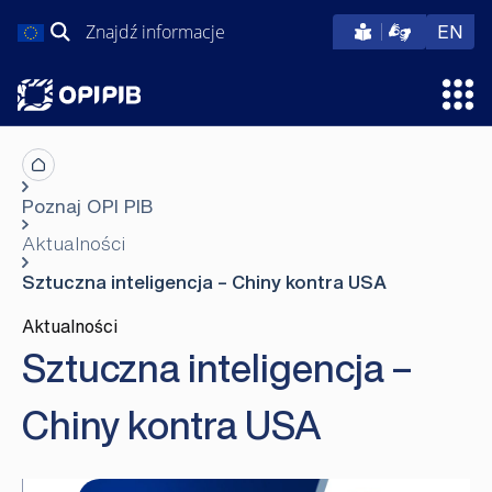
Przejdź
Szukaj:
eng
EN
do
treści
Otw
Poznaj OPI PIB
Aktualności
Sztuczna inteligencja – Chiny kontra USA
Aktualności
Sztuczna inteligencja –
Chiny kontra USA