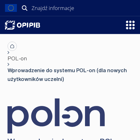
Przejdź
Szukaj:
do
treści
Otwó
menu
POL-on
Wprowadzenie do systemu POL-on (dla nowych
użytkowników uczelni)