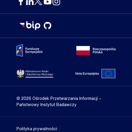
Portal
Portal
Fundusze
gov.pl
Europejskie
Strona
Portal
Ministerstwa
Unii
Nauki
Europejs
i
Szkolnictwa
© 2026 Ośrodek Przetwarzania Informacji
–
Wyższego
Państwowy Instytut Badawczy
Polityka prywatności