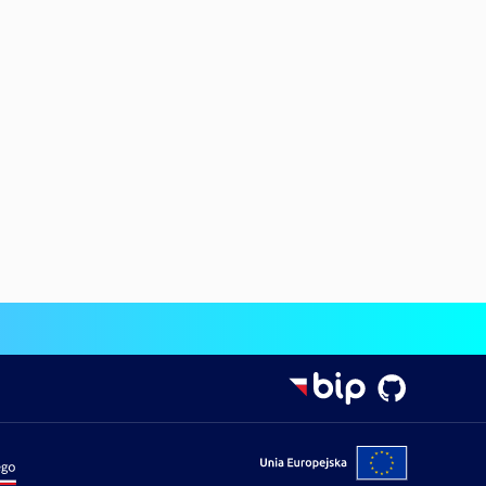
Portal
wa
Unii