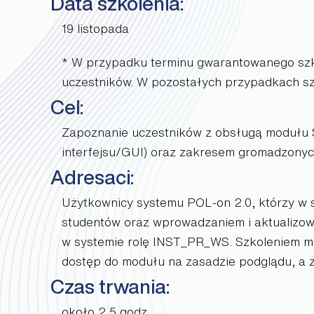
Data szkolenia:
19 listopada
* W przypadku terminu gwarantowanego szko
uczestników. W pozostałych przypadkach szk
Cel:
Zapoznanie uczestników z obsługą modułu St
interfejsu/GUI) oraz zakresem gromadzonych
Adresaci:
Użytkownicy systemu POL-on 2.0, którzy w s
studentów
oraz wprowadzaniem i aktualizo
w systemie rolę INST_
PR_
WS
. Szkoleniem m
dostęp do modułu na zasadzie podglądu, a 
Czas trwania:
około 2,5 godz.