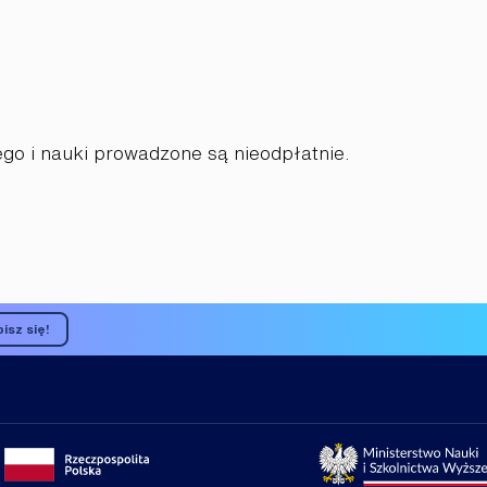
go i nauki prowadzone są nieodpłatnie.
isz się!
Portal
Strona
gov.pl
Ministerst