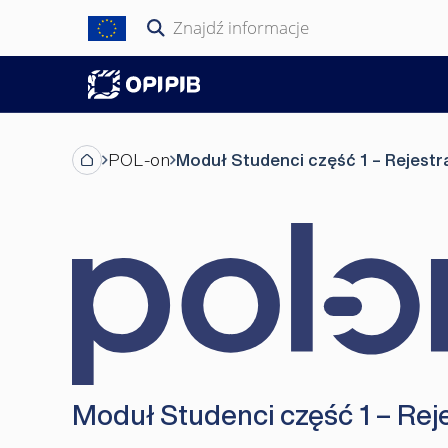
Przejdź
Szukaj:
do
treści
POL-on
Moduł Studenci część 1 – Rejestr
Moduł Studenci część 1 – Rej