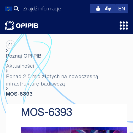
Przejdź
Szukaj:
eng
EN
do
treści
Otw
Poznaj OPI PIB
Aktualności
Ponad 2,5 mld złotych na nowoczesną
infrastrukturę badawczą
MOS-6393
MOS-6393