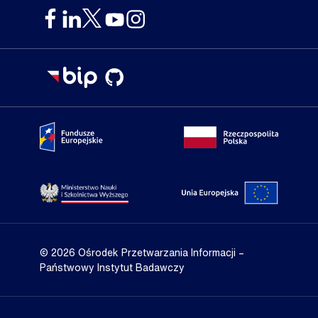
Portal Fundusze Europejskie
Portal go
Strona Ministerstwa Nauki i Szkolnictwa Wyższego
Portal Un
© 2026 Ośrodek Przetwarzania Informacji
–
Państwowy Instytut Badawczy