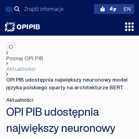
Przejdź
Szukaj:
eng
EN
do
treści
Otw
Poznaj OPI PIB
Aktualności
OPI PIB udostępnia największy neuronowy model
języka polskiego oparty na architekturze BERT
Aktualności
OPI PIB udostępnia
największy neuronowy