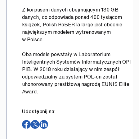
Z korpusem danych obejmującym 130 GB
danych, co odpowiada ponad 400 tysiącom
książek, Polish RoBERTa large jest obecnie
największym modelem wytrenowanym
w Polsce.
Oba modele powstały w Laboratorium
Inteligentnych Systemów Informatycznych OPI
PIB. W 2018 roku działający w nim zespół
odpowiedzialny za system POL-on został
uhonorowany prestiżową nagrodą EUNIS Elite
Award.
Udostępnij na:
(otwiera
(otwiera
(otwiera
w
w
w