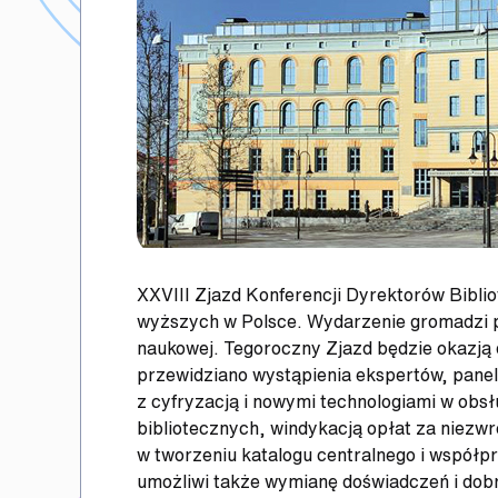
XXVIII Zjazd Konferencji Dyrektorów Bibli
wyższych w Polsce. Wydarzenie gromadzi pr
naukowej. Tegoroczny Zjazd będzie okazją d
przewidziano wystąpienia ekspertów, pane
z cyfryzacją i nowymi technologiami w ob
bibliotecznych, windykacją opłat za niezw
w tworzeniu katalogu centralnego i współp
umożliwi także wymianę doświadczeń i dobr