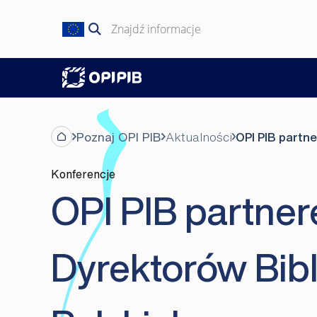
Przejdź
do
Szukaj:
treści
Poznaj OPI PIB
Aktualności
OPI PIB partn
Konferencje
OPI PIB partner
Dyrektorów Bib