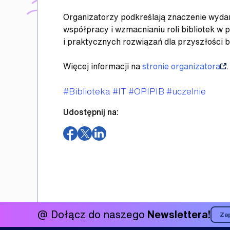
Organizatorzy podkreślają znaczenie wydarz
współpracy i wzmacnianiu roli bibliotek w
i praktycznych rozwiązań dla przyszłości b
Więcej informacji na
stronie organizatora
.
Tagi
#Biblioteka
#IT
#OPIPIB
#uczelnie
Udostępnij na:
(otwiera
(otwiera
(otwiera
w
w
w
nowym
nowym
nowym
oknie)
oknie)
oknie)
@ Dołącz do naszego
Newslettera!
Zap