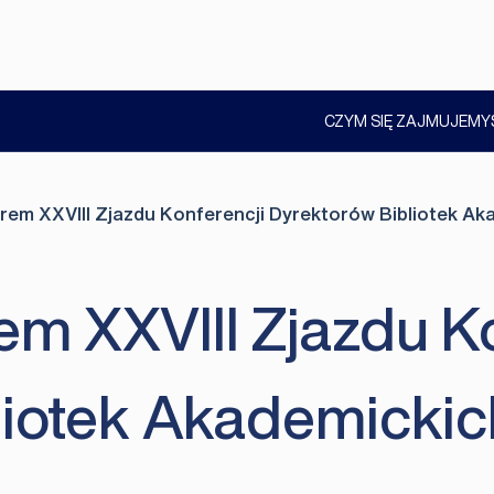
CZYM SIĘ ZAJMUJEMY
POKAŻ
PODMENU
erem XXVIII Zjazdu Konferencji Dyrektorów Bibliotek Ak
em XXVIII Zjazdu K
liotek Akademickic