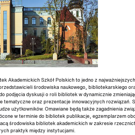
otek Akademickich Szkół Polskich to jedno z najważniejszyc
zedstawicieli środowiska naukowego, bibliotekarskiego oraz
o podjęcia dyskusji o roli bibliotek w dynamicznie zmienia
le tematyczne oraz prezentacje innowacyjnych rozwiązań. 
słudze użytkowników. Omawiane będą także zagadnienia zwią
rócone w terminie do bibliotek publikacje, egzemplarzem 
racą środowiska bibliotek akademickich w zakresie rzecznic
ych praktyk między instytucjami.