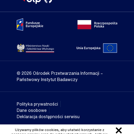
Portal Fundusze Europejskie
Portal go
Strona Ministerstwa Nauki i Szkolnictwa Wyższego
Portal Un
© 2026 Ośrodek Przetwarzania Informacji
–
Państwowy Instytut Badawczy
Polityka prywatności
Dane osobowe
Deklaracja dostępności serwisu
Używamy plików cookies, aby ułatwić korzystanie z