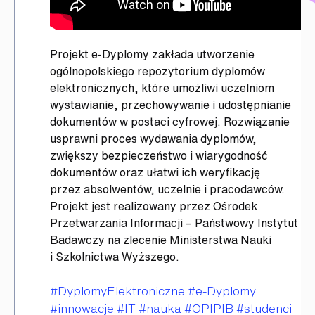
Projekt e-Dyplomy zakłada utworzenie
ogólnopolskiego repozytorium dyplomów
elektronicznych, które umożliwi uczelniom
wystawianie, przechowywanie i udostępnianie
dokumentów w postaci cyfrowej. Rozwiązanie
usprawni proces wydawania dyplomów,
zwiększy bezpieczeństwo i wiarygodność
dokumentów oraz ułatwi ich weryfikację
przez absolwentów, uczelnie i pracodawców.
Projekt jest realizowany przez Ośrodek
Przetwarzania Informacji – Państwowy Instytut
Badawczy na zlecenie Ministerstwa Nauki
i Szkolnictwa Wyższego.
Tagi
#DyplomyElektroniczne
#e-Dyplomy
#innowacje
#IT
#nauka
#OPIPIB
#studenci