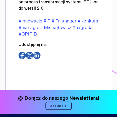
on proces transformacji systemu POL-on
do wersji 2.0.
Tagi
#innowacje
#IT
#ITmanager
#Konkurs
#manager
#Michajłowicz
#nagroda
#OPIPIB
Udostępnij na:
(otwiera
(otwiera
(otwiera
w
w
w
nowym
nowym
nowym
oknie)
oknie)
oknie)
@ Dołącz do naszego
Newslettera!
Zapisz się!