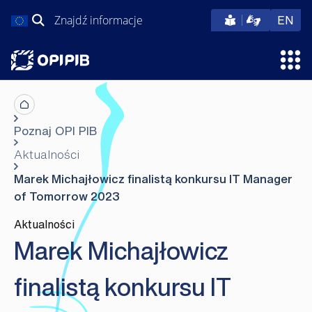
Przejdź
Szukaj:
eng
EN
do
treści
Otw
Poznaj OPI PIB
Aktualności
Marek Michajłowicz finalistą konkursu IT Manager
of Tomorrow 2023
Aktualności
Marek Michajłowicz
finalistą konkursu IT