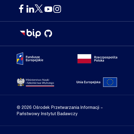
Portal Fundusze Europejskie
Portal go
Strona Ministerstwa Nauki i Szkolnictwa Wyższego
Portal Un
© 2026 Ośrodek Przetwarzania Informacji
–
Państwowy Instytut Badawczy