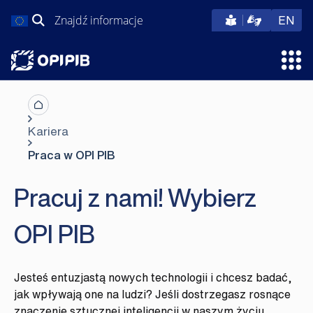
Przejdź
Szukaj:
eng
EN
do
treści
Otw
Kariera
Praca w OPI PIB
Pracuj z nami! Wybierz
OPI PIB
Jesteś entuzjastą nowych technologii i chcesz badać,
jak wpływają one na ludzi? Jeśli dostrzegasz rosnące
znaczenie sztucznej inteligencji w naszym życiu