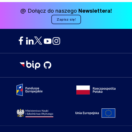
@ Dołącz do naszego
Newslettera!
Zapisz się!
Portal Fundusze Europejskie
Portal go
Strona Ministerstwa Nauki i Szkolnictwa Wyższego
Portal Un