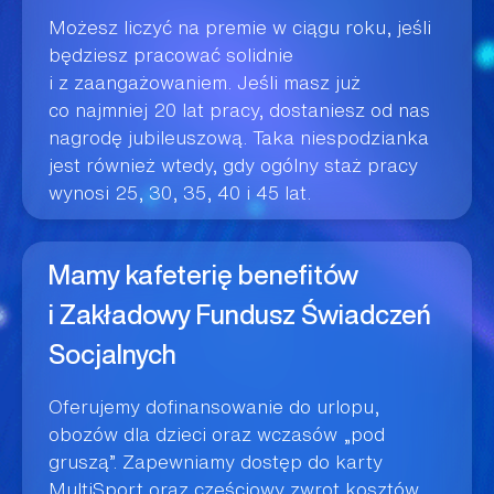
Możesz liczyć na premie w ciągu roku, jeśli
będziesz pracować solidnie
i z zaangażowaniem. Jeśli masz już
co najmniej 20 lat pracy, dostaniesz od nas
nagrodę jubileuszową. Taka niespodzianka
jest również wtedy, gdy ogólny staż pracy
wynosi 25, 30, 35, 40 i 45 lat.
Mamy kafeterię benefitów
i Zakładowy Fundusz Świadczeń
Socjalnych
Oferujemy dofinansowanie do urlopu,
obozów dla dzieci oraz wczasów „pod
gruszą”. Zapewniamy dostęp do karty
MultiSport oraz częściowy zwrot kosztów