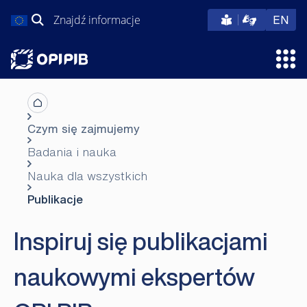
Przejdź
Szukaj:
eng
EN
do
treści
Otw
Czym się zajmujemy
Badania i nauka
Nauka dla wszystkich
Publikacje
Inspiruj się publikacjami
naukowymi ekspertów