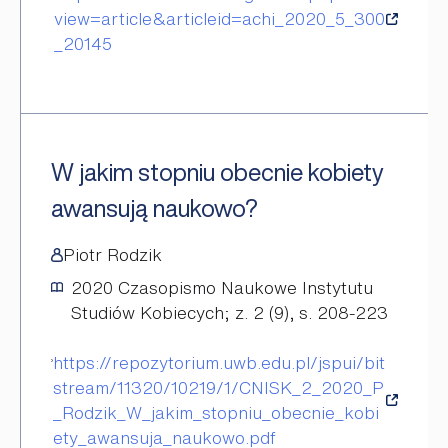
view=article&articleid=achi_2020_5_300
_20145
W jakim stopniu obecnie kobiety
awansują naukowo?
Piotr Rodzik
2020
Czasopismo Naukowe Instytutu
Studiów Kobiecych; z. 2 (9), s. 208-223
https://repozytorium.uwb.edu.pl/jspui/bit
stream/11320/10219/1/CNISK_2_2020_P
_Rodzik_W_jakim_stopniu_obecnie_kobi
ety_awansuja_naukowo.pdf