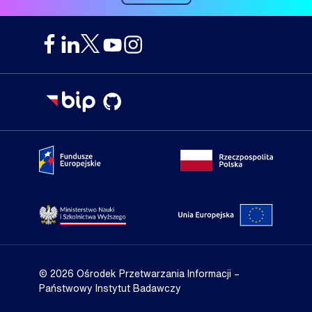
Portal Fundusze Europejskie
Portal go
Strona Ministerstwa Nauki i Szkolnictwa Wyższego
Portal Un
© 2026 Ośrodek Przetwarzania Informacji
–
Państwowy Instytut Badawczy