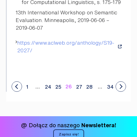
for Computational Linguistics, s. 175-179
13th International Workshop on Semantic
Evaluation. Minneapolis, 2019-06-06 –
2019-06-07
https://www.aclweb.org/anthology/S19-
2027/
…
26
…
1
24
25
27
28
34
@ Dołącz do naszego
Newslettera!
Zapisz się!