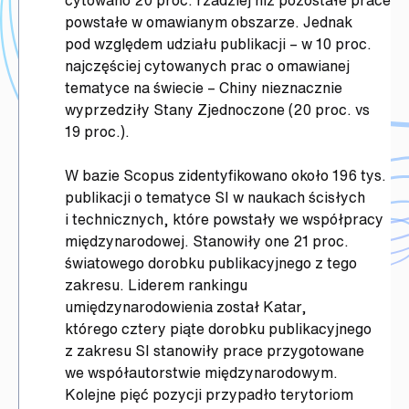
cytowano 20 proc. rzadziej niż pozostałe prace
powstałe w omawianym obszarze. Jednak
pod względem udziału publikacji – w 10 proc.
najczęściej cytowanych prac o omawianej
tematyce na świecie – Chiny nieznacznie
wyprzedziły Stany Zjednoczone (20 proc. vs
19 proc.).
W bazie Scopus zidentyfikowano około 196 tys.
publikacji o tematyce SI w naukach ścisłych
i technicznych, które powstały we współpracy
międzynarodowej. Stanowiły one 21 proc.
światowego dorobku publikacyjnego z tego
zakresu. Liderem rankingu
umiędzynarodowienia został Katar,
którego cztery piąte dorobku publikacyjnego
z zakresu SI stanowiły prace przygotowane
we współautorstwie międzynarodowym.
Kolejne pięć pozycji przypadło terytoriom