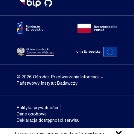
Portal Fundusze Europejskie
Portal go
Strona Ministerstwa Nauki i Szkolnictwa Wyższego
Portal Un
© 2026 Ośrodek Przetwarzania Informacji
–
Państwowy Instytut Badawczy
Polityka prywatności
Dane osobowe
Deklaracja dostępności serwisu
Używamy plików cookies, aby ułatwić korzystanie z