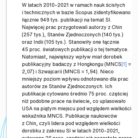
W latach 2010–2021 w ramach nauk ścisłych
i technicznych w bazie Scopus zidentyfikowano
łącznie 949 tys. publikacji na temat SI.
Najwięcej prac przygotowali autorzy z Chin
(257 tys.), Stanów Zjednoczonych (140 tys.)
oraz Indii (105 tys.). Stanowiły one łącznie
45 proc. światowych publikacji o tej tematyce.
Natomiast, największy wpływ miał dorobek
publikacyjny badaczy z Hongkongu (MNCS
[1]
=
2,07) i Szwajcarii (MNCS = 1,94). Nieco
mniejszy poziom wpływu odnotowano dla prac
autorów ze Stanów Zjednoczonych. Ich
publikacje cytowano średnio 75 proc. częściej
niż podobne prace na świecie, co uplasowało
USA na piątym miejscu pod względem wielkości
wskaźnika MNCS. Publikacje naukowców
z Chin, czyli lidera pod względem wielkości
dorobku z zakresu SI w latach 2010–2021,