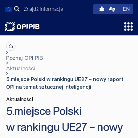
Przejdź
Szukaj:
eng
EN
do
treści
Otw
Poznaj OPI PIB
Aktualności
5.miejsce Polski w rankingu UE27 – nowy raport
OPI na temat sztucznej inteligencji
Aktualności
5.miejsce Polski
w rankingu UE27 – nowy