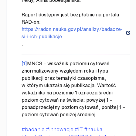
Feldy, Anna Sobestjańska.
Raport dostępny jest bezpłatnie na portalu
RAD-on:
https://radon.nauka.gov.pl/analizy/badacze-
si-i-ich-publikacje
.
[1]
MNCS – wskaźnik poziomu cytowań
znormalizowany względem roku i typu
publikacji oraz tematyki czasopisma,
w którym ukazała się publikacja. Wartość
wskaźnika na poziomie 1 oznacza średni
poziom cytowań na świecie; powyżej 1 –
ponadprzeciętny poziom cytowań, poniżej 1 –
poziom cytowań poniżej średniej.
Tagi
#badanie
#innowacje
#IT
#nauka