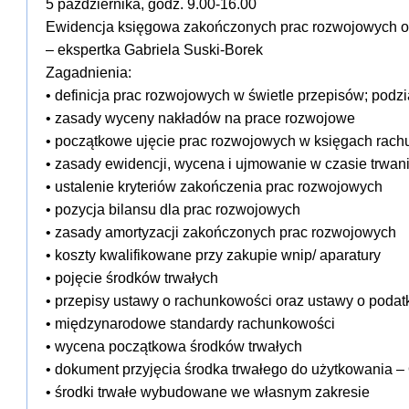
5 października
, godz. 9.00-16.00
Ewidencja księgowa zakończonych prac rozwojowych o
– ekspertka Gabriela Suski-Borek
Zagadnienia:
• definicja prac rozwojowych w świetle przepisów; podz
• zasady wyceny nakładów na prace rozwojowe
• początkowe ujęcie prac rozwojowych w księgach rac
• zasady ewidencji, wycena i ujmowanie w czasie trwan
• ustalenie kryteriów zakończenia prac rozwojowych
• pozycja bilansu dla prac rozwojowych
• zasady amortyzacji zakończonych prac rozwojowych
• koszty kwalifikowane przy zakupie wnip/ aparatury
• pojęcie środków trwałych
• przepisy ustawy o rachunkowości oraz ustawy o pod
• międzynarodowe standardy rachunkowości
• wycena początkowa środków trwałych
• dokument przyjęcia środka trwałego do użytkowania – 
• środki trwałe wybudowane we własnym zakresie