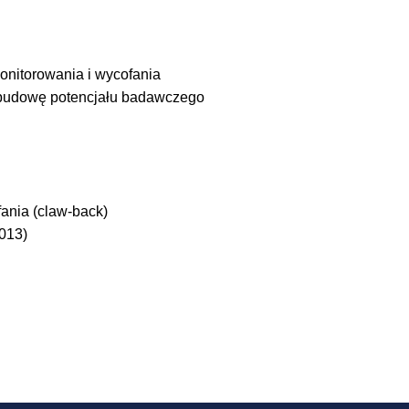
nitorowania i wycofania
ozbudowę potencjału badawczego
ania (claw-back)
013)