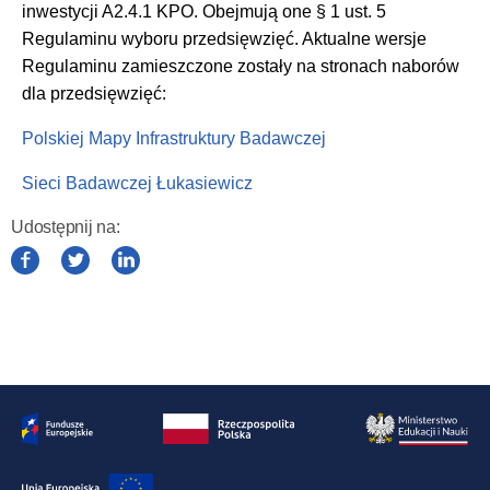
inwestycji A2.4.1 KPO. Obejmują one § 1 ust. 5
Regulaminu wyboru przedsięwzięć. Aktualne wersje
Regulaminu zamieszczone zostały na stronach naborów
dla przedsięwzięć:
Polskiej Mapy Infrastruktury Badawczej
Sieci Badawczej Łukasiewicz
Udostępnij na:
(otwiera
(otwiera
(otwiera
w
w
w
nowym
nowym
nowym
oknie)
oknie)
oknie)