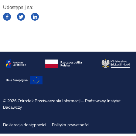
Udostępnij na:
(otwiera
(otwiera
(otwiera
w
w
w
nowym
nowym
nowym
oknie)
oknie)
oknie)
© 2026 Ośrodek Przetwarzania Informacji
– Państwowy Instytut
Badawczy
Deklaracja dostępności
Polityka prywatności