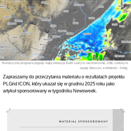
Numeryczna prognoza pogody mapy.meteo.pl, Kolor szary to zachmurzenie, żółty i zielony to
opady deszczu, a niebieski – śnieg.
Zapraszamy do przeczytania materiału o rezultatach projektu
PLGrid ICON, który ukazał się w grudniu 2025 roku jako
artykuł sponsorowany w tygodniku Newsweek.