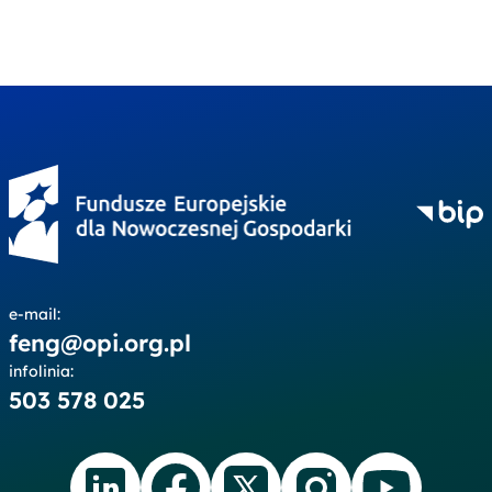
e-mail:
feng@opi.org.pl
infolinia:
503 578 025
linkedin.com
facebook.com
twitter.com
instagram.com
youtube.co