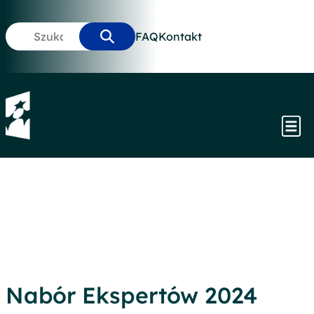
Przejdź
do
Szukaj:
FAQ
Kontakt
treści
Nabór Ekspertów 2024